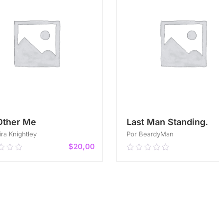
Other Me
Last Man Standing.
ira Knightley
Por BeardyMan
$
20,00
0
0.00
out
of
AÑADIR AL CARRITO
5
AÑADIR AL CARRITO