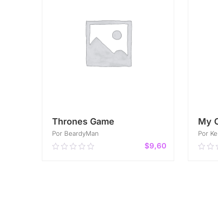
Thrones Game
My 
Por BeardyMan
Por Ke
$
9,60
0.00
0.0
out
out
of
of
5
AÑADIR AL CARRITO
5