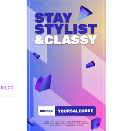
$
9,00