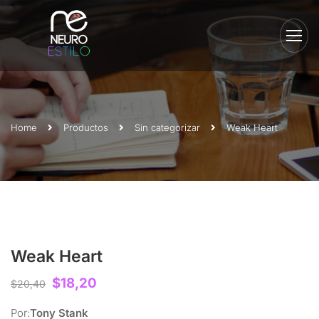
Home
Productos
Sin categorizar
Weak Heart
Weak Heart
$
18,20
$
20,40
Por:
Tony Stank